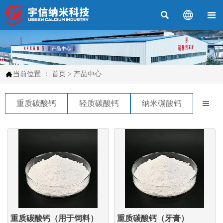




当前位置 ：
首页
>
产品中心
重质碳酸钙
轻质碳酸钙
纳米碳酸钙

重质碳酸钙（用于饲料）
重质碳酸钙（牙膏）