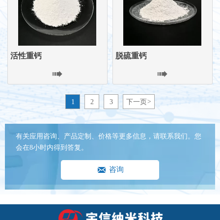
活性重钙
脱硫重钙


1
2
3
下一页
>
有关应用咨询、产品定制、价格等更多信息，请联系我们。您
会在8小时内得到答复。

咨询