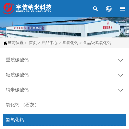




当前位置：
首页
>
产品中心
>
氢氧化钙
>
食品级氢氧化钙
重质碳酸钙

轻质碳酸钙

纳米碳酸钙

氧化钙 （石灰）
氢氧化钙