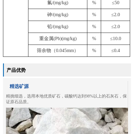
氟/(mg/kg)
%
≤50
砷/(mg/kg)
%
≤2.0
铅/(mg/kg)
%
≤2.0
重金属(Pb)(mg/kg)
%
≤10.0
筛余物（0.045mm）
%
≤0.4
产品优势
精选矿源
精挑细选，选用本地优质矿石，碳酸钙达到98%以上的石灰石，保
证原石品质。