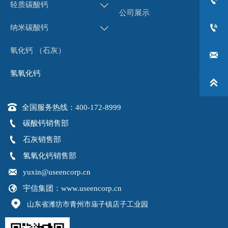

轻质碳酸钙

公司展示

纳米碳酸钙

氧化钙 （石灰）

氢氧化钙


全国服务热线：400-172-8999

碳酸钙销售部

石灰销售部

氢氧化钙销售部

yuxin@useencorp.cn

宇信集团：www.useencorp.cn

山东省潍坊市青州市庙子镇店子工业园