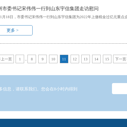
州市委书记宋伟伟一行到山东宇信集团走访慰问
18日，市委书记宋伟伟一行到山东宇信集团为2022年上缴税金过亿元重点
更多 >
<
上一页
1
8
9
10
11
12
13
14
15
下一页
...
多信息，请联系我们。您会在8小时内得到