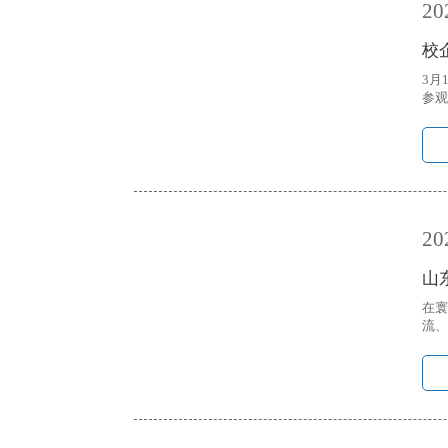
20
校
3月
参观
20
山
在寰
流、