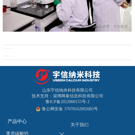
上一页：
战略解码®学派开创者吕守升携手宇信集团启动全面管理提升
下一页：
百万大学生进社区 | 青春志愿行 情暖老人心
山东宇信纳米科技有限公司
技术支持：淄博网泰信息科技有限公司
鲁ICP备2022000155号-2
鲁公网安备 37078102002083号
产品中心
关于我们
重质碳酸钙
