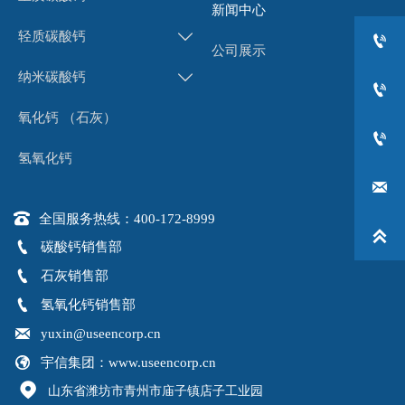
新闻中心
轻质碳酸钙


公司展示
纳米碳酸钙


氧化钙 （石灰）

氢氧化钙


全国服务热线：400-172-8999


碳酸钙销售部

石灰销售部

氢氧化钙销售部

yuxin@useencorp.cn

宇信集团：www.useencorp.cn

山东省潍坊市青州市庙子镇店子工业园