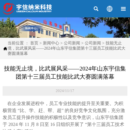



当前位置 ：
首页
>
新闻中心
>
公司新闻
>
公司新闻
>
技能无止

境，比武展风采——2024年山东宇信集团第十三届员工技能比武大
赛圆满落幕
技能无止境，比武展风采——2024年山东宇信集
团第十三届员工技能比武大赛圆满落幕
2024/11/17
在企业发展进程中，员工专业技能的提升至关重要。为积
极营造 “比、学、赶、帮、超” 的良好竞争文化氛围，充分激
发员工提升操作技能的积极性以及竞争意识，山东宇信集团
于 2024 年 11 月 8 日至 16 日组织开展了 “第十三届员工技术