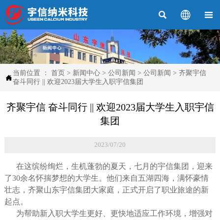



当前位置 ：
首页
>
新闻中心
>
公司新闻
>
公司新闻
>
齐聚宇信

奋斗同行 || 欢迎2023届大学生入职宇信集团
齐聚宇信 奋斗同行 || 欢迎2023届大学生入职宇信
集团
2023/07/20
在这缤纷绚烂，生机蓬勃的夏天，七月的宇信集团，迎来
了30余名怀揣梦想的大学生。他们来自五湖四海，满怀豪情
壮志，齐聚山东宇信集团大家庭，正式开启了职业旅途的新
起点。
为帮助新入职大学生更好、更快地适应工作环境，增强对