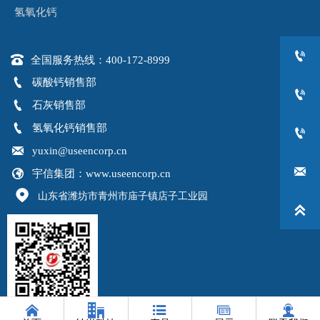
氢氧化钙


全国服务热线：400-172-8999

碳酸钙销售部


石灰销售部

氢氧化钙销售部


yuxin@useencorp.cn


宇信集团：www.useencorp.cn

山东省潍坊市青州市庙子镇店子工业园






宇信集团公众号