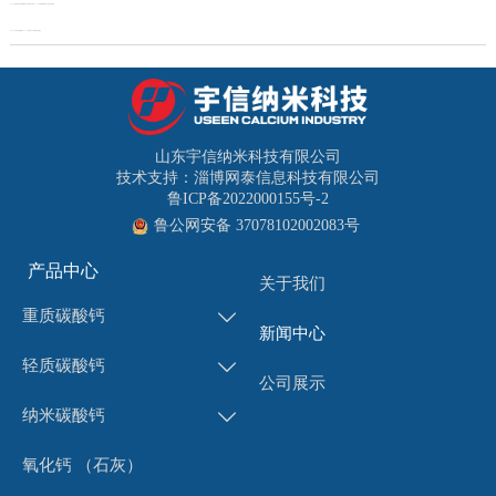
上一页：
喜讯 || 山东宇信集团两家子公司荣获山东省2023年度“专精特新”中小企业荣誉称号
下一页：
山东宇信集团举行2023届大学生入职培训结业典礼
山东宇信纳米科技有限公司
技术支持：淄博网泰信息科技有限公司
鲁ICP备2022000155号-2
鲁公网安备 37078102002083号
产品中心
关于我们
重质碳酸钙

新闻中心
轻质碳酸钙

公司展示
纳米碳酸钙

氧化钙 （石灰）