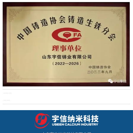
上一页：
喜报 | | 山东宇信集团刘亚雄喜获2022年“潍坊工匠”荣誉称号
下一页：
山东宇信铸业冶炼厂：科技研发推动创新发展