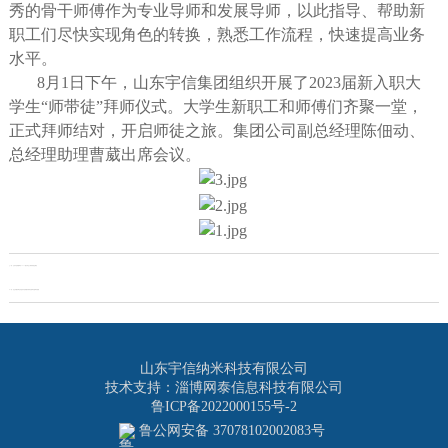
秀的骨干师傅作为专业导师和发展导师，以此指导、帮助新
职工们尽快实现角色的转换，熟悉工作流程，快速提高业务
水平。
8月1日下午，山东宇信集团组织开展了2023届新入职大
学生“师带徒”拜师仪式。大学生新职工和师傅们齐聚一堂，
正式拜师结对，开启师徒之旅。集团公司副总经理陈佃动、
总经理助理曹葳出席会议。
上一页：
山东宇信集团举行2023届大学生入职培训结业典礼
下一页：
法企共建 以球会友 || 山东宇信集团与青州法院举行篮球友谊赛
山东宇信纳米科技有限公司
技术支持：淄博网泰信息科技有限公司
鲁ICP备2022000155号-2
鲁公网安备 37078102002083号