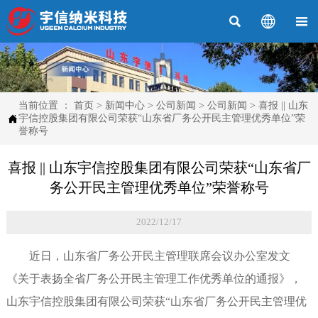



当前位置 ：
首页
>
新闻中心
>
公司新闻
>
公司新闻
>
喜报 || 山东

宇信控股集团有限公司荣获“山东省厂务公开民主管理优秀单位”荣
誉称号
喜报 || 山东宇信控股集团有限公司荣获“山东省厂
务公开民主管理优秀单位”荣誉称号
2022/12/17
近日，山东省厂务公开民主管理联席会议办公室发文
《关于表扬全省厂务公开民主管理工作优秀单位的通报》，
山东宇信控股集团有限公司荣获“山东省厂务公开民主管理优