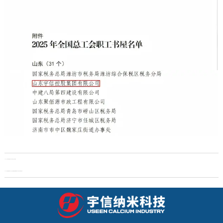
上一页：
山东宇信集团在全市工作动员大会上获表彰
下一页：
金马纳福 情暖夕阳丨山东宇信集团诚信颐养服务中心举办元宵节联欢活动