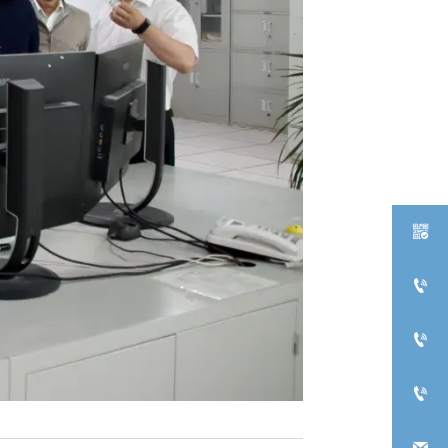




