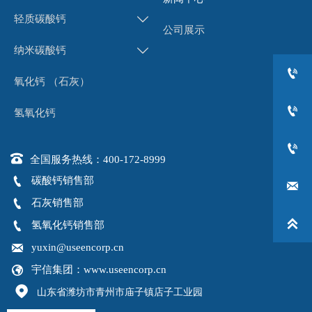
轻质碳酸钙

公司展示
纳米碳酸钙


氧化钙 （石灰）

氢氧化钙


全国服务热线：400-172-8999

碳酸钙销售部


石灰销售部


氢氧化钙销售部

yuxin@useencorp.cn

宇信集团：www.useencorp.cn

山东省潍坊市青州市庙子镇店子工业园