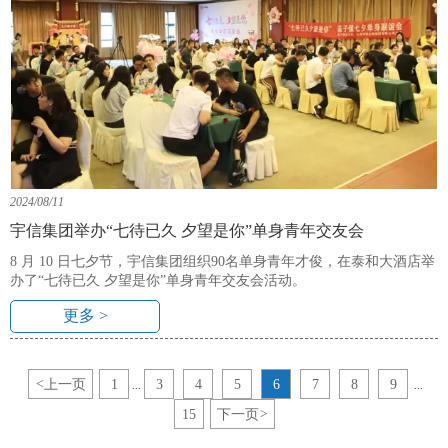
2024/08/11
宇信集团举办“七待已久 夕望是你”单身青年交友会
8 月 10 日七夕节，宇信集团组织90名单身青年才俊，在泰和大酒店举
办了“七待已久 夕望是你”单身青年交友会活动。
更多 >
<
上一页
1
3
4
5
6
7
8
9
...
...
15
下一页
>